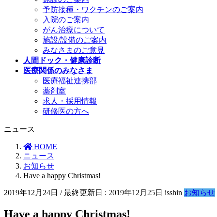
予防接種・ワクチンのご案内
入院のご案内
がん治療について
施設/設備のご案内
みなさまのご意見
人間ドック・健康診断
医療関係のみなさま
医療福祉連携部
薬剤室
求人・採用情報
研修医の方へ
ニュース
HOME
ニュース
お知らせ
Have a happy Christmas!
2019年12月24日
/ 最終更新日 :
2019年12月25日
isshin
お知らせ
Have a happy Christmas!