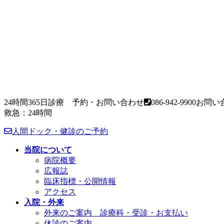
24時間365日診療 予約・お問い合わせ
086-942-9900
お問い合
救急：24時間
人間ドック・健診のご予約
当院について
病院概要
広報誌
臨床指標・公開情報
アクセス
入院・外来
外来のご案内 診療科・受診・お支払い
休診のご案内