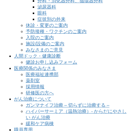
外科・消化器外科、循環器外科
泌尿器科
眼科
症状別の外来
休診・変更のご案内
予防接種・ワクチンのご案内
入院のご案内
施設/設備のご案内
みなさまのご意見
人間ドック・健康診断
健診お申し込みフォーム
医療関係のみなさま
医療福祉連携部
薬剤室
採用情報
研修医の方へ
がん治療について
ガンマナイフ治療 – 切らずに治療する –
ハイパーサーミア（温熱治療）- からだにやさし
い がん治療
緩和ケア病棟
職員専用