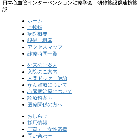
日本心血管インターベンション治療学会 研修施設群連携施
設
ホーム
ご挨拶
病院概要
設備、機器
アクセスマップ
診療時間一覧
外来のご案内
入院のご案内
人間ドック、健診
がん治療について
心臓病治療について
診療科案内
医療関係の方へ
おしらせ
採用情報
子育て、女性応援
問い合わせ