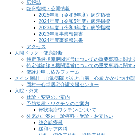
広報誌
臨床指標・公開情報
2025年度（令和6年度）病院指標
2024年度（令和5年度）病院指標
2023年度（令和4年度）病院指標
2023年度事業報告書
2024年度事業報告書
アクセス
人間ドック・健康診断
特定保健指導機関運営についての重要事項に関す
特定健診診査機関運営についての重要事項に関す
健診お申し込みフォーム
メイン 岡村一心堂病院 がんと心臓一心堂 かかりつけ
岡村一心堂居宅介護支援センター
入院・外来
休診・変更のご案内
予防接種・ワクチンのご案内
帯状疱疹ワクチンについて
外来のご案内 診療科・受診・お支払い
総合診療科
緩和ケア内科