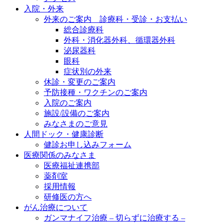
入院・外来
外来のご案内 診療科・受診・お支払い
総合診療科
外科・消化器外科、循環器外科
泌尿器科
眼科
症状別の外来
休診・変更のご案内
予防接種・ワクチンのご案内
入院のご案内
施設/設備のご案内
みなさまのご意見
人間ドック・健康診断
健診お申し込みフォーム
医療関係のみなさま
医療福祉連携部
薬剤室
採用情報
研修医の方へ
がん治療について
ガンマナイフ治療 – 切らずに治療する –