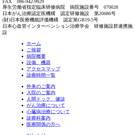
FAX 086-942-9929
厚生労働省指定臨床研修病院 病院施設番号 070028
日本がん治療認定医機構 認定研修施設 第20686号
(財)日本医療機能評価機構 認定第GB19-5号
日本心血管インターベンション治療学会 研修施設群連携施
設
ホーム
ご挨拶
病院概要
設備、機器
アクセスマップ
診療時間一覧
外来のご案内
入院のご案内
人間ドック、健診
がん治療について
心臓病治療について
診療科案内
医療関係の方へ