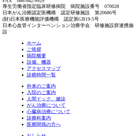
FAX 086-942-9929
厚生労働省指定臨床研修病院 病院施設番号 070028
日本がん治療認定医機構 認定研修施設 第20686号
(財)日本医療機能評価機構 認定第GB19-5号
日本心血管インターベンション治療学会 研修施設群連携施
設
ホーム
ご挨拶
病院概要
設備、機器
アクセスマップ
診療時間一覧
外来のご案内
入院のご案内
人間ドック、健診
がん治療について
心臓病治療について
診療科案内
医療関係の方へ
おしらせ