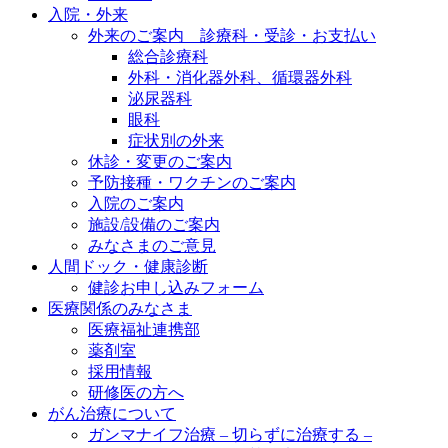
入院・外来
外来のご案内 診療科・受診・お支払い
総合診療科
外科・消化器外科、循環器外科
泌尿器科
眼科
症状別の外来
休診・変更のご案内
予防接種・ワクチンのご案内
入院のご案内
施設/設備のご案内
みなさまのご意見
人間ドック・健康診断
健診お申し込みフォーム
医療関係のみなさま
医療福祉連携部
薬剤室
採用情報
研修医の方へ
がん治療について
ガンマナイフ治療 – 切らずに治療する –