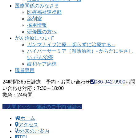
医療関係のみなさま
医療福祉連携部
薬剤室
採用情報
研修医の方へ
がん治療について
ガンマナイフ治療 – 切らずに治療する –
ハイパーサーミア（温熱治療）- からだにやさし
い がん治療
緩和ケア病棟
職員専用
24時間365日診療 予約・お問い合わせ
086-942-9900
お問
い合わせ対応：7:30～18:00
救急：24時間
人間ドック・健診のご予約
健診へ
ホーム
アクセス
外来のご案内
TEL