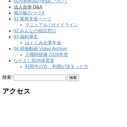
院内美術品の登録について
法人合併 Q&A
掲示板のつづき
01 業務支援ページ
マニュアル / ガイドライン
02 みんなの相談窓口
03 福利厚生
はぐくみ企業年金
04 研修動画 Video Archive
入職時研修 2026年度
なかよし院内保育室
利用中の方、利用が決まった方
検索:
アクセス